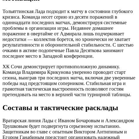
Тольяттинская Лада подходит к матчу в состоянии глубокого
кризиса. Команда несет серию из десяти поражений в
одиннадцати последних матчах, демонстрируя системные
проблемы в организации игры. Недавнее домашнее
поражение в овертайме от Адмирала лишь подчеркивает
недостатки — коллектив борется, но хронически не хватает
результативности и оборонительной стабильности. С шестью
очками в активе подопечные Павла Десяткова занимают
последнее место в Западной конференции.
ХК Сочи демонстрирует противоположную динамику.
Команда Владимира Крикунова уверенно проводит старт
сезона, выиграв три последних матча, включая две уверенные
победы над предстоящим соперником. Стабильная игра и
грамотная тактическая выстроенность позволяют гостям
претендовать на место в верхней части турнирной таблицы.
Составы и тактические расклады
Вратарская линия Лады с Иваном Бочаровым и Александром
Трушковым будет подвергнута серьезному испытанию.
Защитникам во главе с опытным Виктором Антипиным и
Егором Ганабиным предстоит организовать надежный