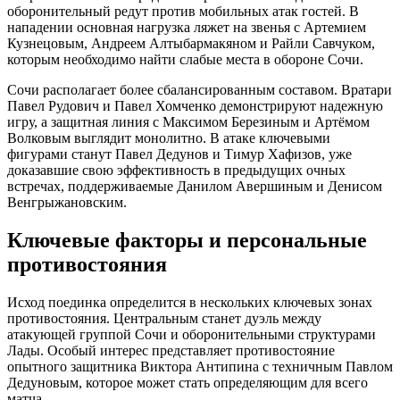
оборонительный редут против мобильных атак гостей. В
нападении основная нагрузка ляжет на звенья с Артемием
Кузнецовым, Андреем Алтыбармакяном и Райли Савчуком,
которым необходимо найти слабые места в обороне Сочи.
Сочи располагает более сбалансированным составом. Вратари
Павел Рудович и Павел Хомченко демонстрируют надежную
игру, а защитная линия с Максимом Березиным и Артёмом
Волковым выглядит монолитно. В атаке ключевыми
фигурами станут Павел Дедунов и Тимур Хафизов, уже
доказавшие свою эффективность в предыдущих очных
встречах, поддерживаемые Данилом Авершиным и Денисом
Венгрыжановским.
Ключевые факторы и персональные
противостояния
Исход поединка определится в нескольких ключевых зонах
противостояния. Центральным станет дуэль между
атакующей группой Сочи и оборонительными структурами
Лады. Особый интерес представляет противостояние
опытного защитника Виктора Антипина с техничным Павлом
Дедуновым, которое может стать определяющим для всего
матча.