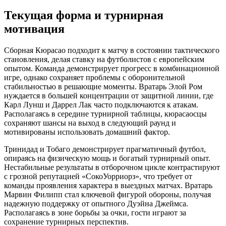
Текущая форма и турнирная
мотивация
Сборная Кюрасао подходит к матчу в состоянии тактического
становления, делая ставку на футболистов с европейским
опытом. Команда демонстрирует прогресс в комбинационной
игре, однако сохраняет проблемы с оборонительной
стабильностью в решающие моменты. Вратарь Элой Ром
нуждается в большей концентрации от защитной линии, где
Карл Лунш и Даррел Лак часто подключаются к атакам.
Располагаясь в середине турнирной таблицы, кюрасаосцы
сохраняют шансы на выход в следующий раунд и
мотивированы использовать домашний фактор.
Тринидад и Тобаго демонстрирует прагматичный футбол,
опираясь на физическую мощь и богатый турнирный опыт.
Нестабильные результаты в отборочном цикле контрастируют
с грозной репутацией «СокоУорриорз», что требует от
команды проявления характера в выездных матчах. Вратарь
Марвин Филипп стал ключевой фигурой обороны, получая
надежную поддержку от опытного Дуэйна Джеймса.
Располагаясь в зоне борьбы за очки, гости играют за
сохранение турнирных перспектив.