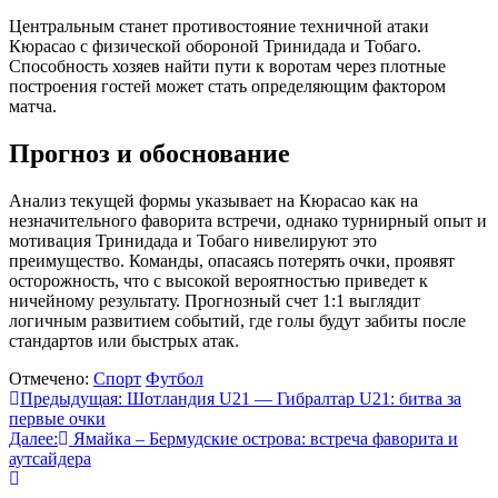
Центральным станет противостояние техничной атаки
Кюрасао с физической обороной Тринидада и Тобаго.
Способность хозяев найти пути к воротам через плотные
построения гостей может стать определяющим фактором
матча.
Прогноз и обоснование
Анализ текущей формы указывает на Кюрасао как на
незначительного фаворита встречи, однако турнирный опыт и
мотивация Тринидада и Тобаго нивелируют это
преимущество. Команды, опасаясь потерять очки, проявят
осторожность, что с высокой вероятностью приведет к
ничейному результату. Прогнозный счет 1:1 выглядит
логичным развитием событий, где голы будут забиты после
стандартов или быстрых атак.
Отмечено:
Спорт
Футбол
Навигация
Предыдущая:
Шотландия U21 — Гибралтар U21: битва за
первые очки
по
Далее:
Ямайка – Бермудские острова: встреча фаворита и
записям
аутсайдера