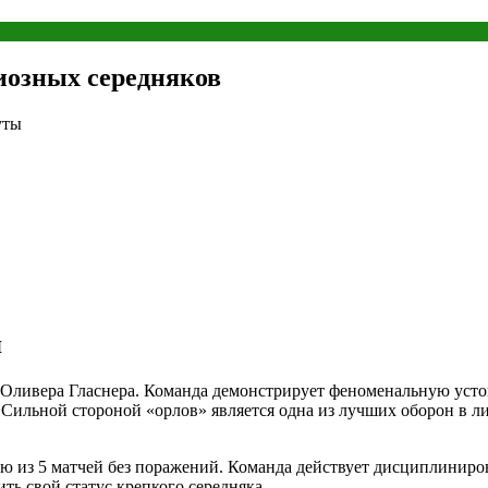
иозных середняков
уты
я
Оливера Гласнера. Команда демонстрирует феноменальную устой
. Сильной стороной «орлов» является одна из лучших оборон в л
ю из 5 матчей без поражений
. Команда действует дисциплиниров
ь свой статус крепкого середняка.