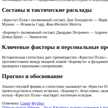
Составы и тактические расклады
«Кристал Пэлас» (возможный состав): Дин Хендерсон — Марк 
Муньос — Исмаила Сарр, Жан-Филипп Матета
.
«Борнмут» (возможный состав): Джордже Петрович — Адриен 
Дэвид Брукс — Эванилсон
.
Ключевые факторы и персональные пр
Историческая статистика дает преимущество «Кристал Пэлас»,
противостояние между мощной атакой «Борнмута» и фундамен
проверена серьезными соперниками
.
Прогноз и обоснование
Анализ текущей формы и статистики указывает на «Кристал Пэ
превосходством в очных встречах. «Борнмут», безусловно, ока
пользу «Кристал Пэлас» выглядит логичным исходом.
Отмечено:
Спорт
Футбол
Предыдущая:
Бёрнли – Лидс Юнайтед: встреча новичков в бо