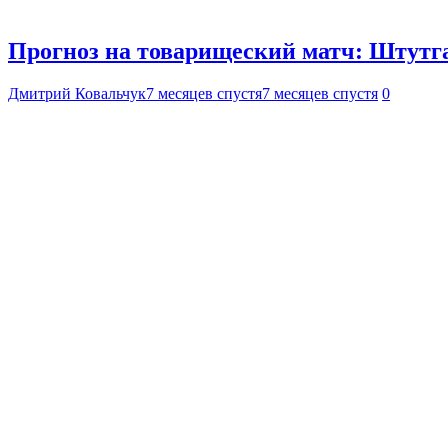
Прогноз на товарищеский матч: Штутга
Дмитрий Ковальчук
7 месяцев спустя
7 месяцев спустя
0