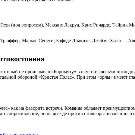
Гехи (под вопросом), Максанс Лакруа, Крис Ричардс, Тайрик 
Трюффер, Маркос Сенеси, Бафоде Диаките, Джеймс Хилл — Але
отивостояния
 который не проигрывал «Борнмуту» в шести из восьми последн
тальной обороной «Кристал Пэлас». При этом «орлы» имеют гл
лас» как на фаворита встречи. Команда обладает преимущество
жет сопротивление, но на выезде против столь организованного 
рьбе за выживание