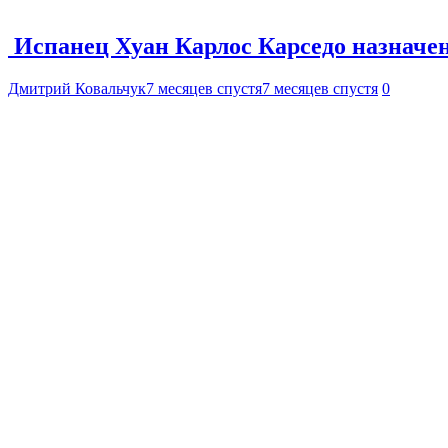
Испанец Хуан Карлос Карседо назначе
Дмитрий Ковальчук
7 месяцев спустя
7 месяцев спустя
0