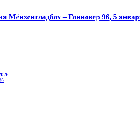
я Мёнхенгладбах – Ганновер 96, 5 январ
2026
26