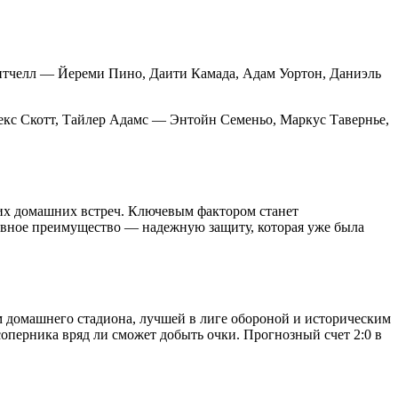
Митчелл — Йереми Пино, Даити Камада, Адам Уортон, Даниэль
кс Скотт, Тайлер Адамс — Энтойн Семеньо, Маркус Тавернье,
их домашних встреч
. Ключевым фактором станет
авное преимущество — надежную защиту, которая уже была
м домашнего стадиона, лучшей в лиге обороной и историческим
соперника вряд ли сможет добыть очки. Прогнозный счет 2:0 в