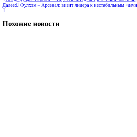
Навигация
Далее:
Фулхэм – Арсенал: визит лидера к нестабильным «дач
по
записям
Похожие новости