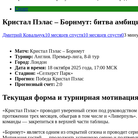
Спорт
Кристал Пэлас – Борнмут: битва амбиц
Дмитрий Ковальчук
10 месяцев спустя
10 месяцев спустя
0
3 мин
Матч:
Кристал Пэлас – Борнмут
Турнир:
Англия. Премьер-лига, 8-й тур
Город:
Лондон
Дата и время:
18 октября 2025 года, 17:00 МСК
Стадион:
«Селхерст Парк»
Прогноз:
Победа Кристал Пэлас
Прогнозный счет:
2:0
Текущая форма и турнирная мотиваци
«Кристал Пэлас» проводит уверенный сезон под руководством 
протяжении трех месяцев, обыграв в том числе и «Ливерпуль»
команды — закрепиться в верхней части таблицы.
«Борнмут» является одним из открытий сезона и проводит сери
Мотивация гостей — продолжить успешную серию и подтвердит