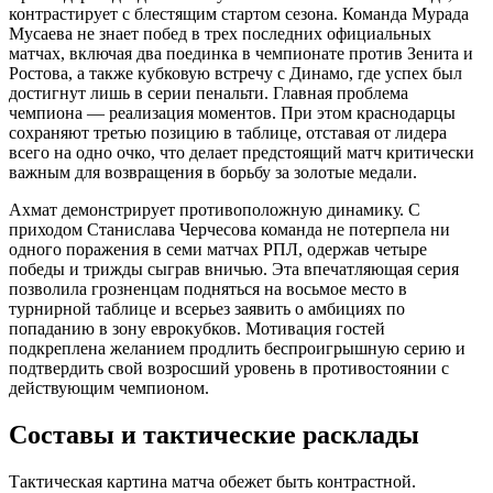
контрастирует с блестящим стартом сезона. Команда Мурада
Мусаева не знает побед в трех последних официальных
матчах, включая два поединка в чемпионате против Зенита и
Ростова, а также кубковую встречу с Динамо, где успех был
достигнут лишь в серии пенальти. Главная проблема
чемпиона — реализация моментов. При этом краснодарцы
сохраняют третью позицию в таблице, отставая от лидера
всего на одно очко, что делает предстоящий матч критически
важным для возвращения в борьбу за золотые медали.
Ахмат демонстрирует противоположную динамику. С
приходом Станислава Черчесова команда не потерпела ни
одного поражения в семи матчах РПЛ, одержав четыре
победы и трижды сыграв вничью. Эта впечатляющая серия
позволила грозненцам подняться на восьмое место в
турнирной таблице и всерьез заявить о амбициях по
попаданию в зону еврокубков. Мотивация гостей
подкреплена желанием продлить беспроигрышную серию и
подтвердить свой возросший уровень в противостоянии с
действующим чемпионом.
Составы и тактические расклады
Тактическая картина матча обежет быть контрастной.