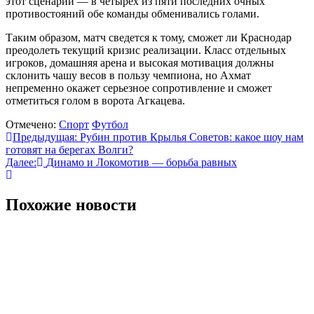
этот сценарий — в четырех из пяти последних очных
противостояний обе команды обменивались голами.
Таким образом, матч сведется к тому, сможет ли Краснодар
преодолеть текущий кризис реализации. Класс отдельных
игроков, домашняя арена и высокая мотивация должны
склонить чашу весов в пользу чемпиона, но Ахмат
непременно окажет серьезное сопротивление и сможет
отметиться голом в ворота Агкацева.
Отмечено:
Спорт
Футбол
Навигация
Предыдущая:
Рубин против Крылья Советов: какое шоу нам
готовят на берегах Волги?
по
Далее:
Динамо и Локомотив — борьба равных
записям
Похожие новости