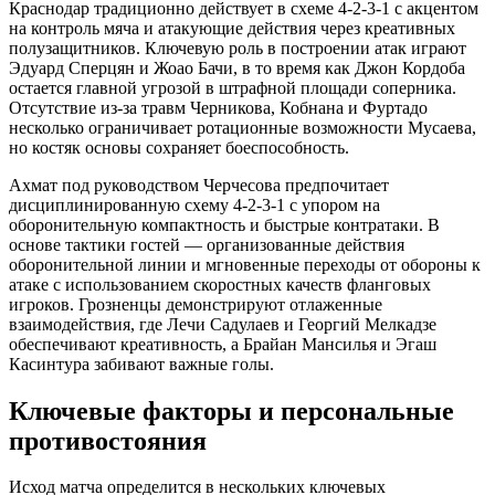
Краснодар традиционно действует в схеме 4-2-3-1 с акцентом
на контроль мяча и атакующие действия через креативных
полузащитников. Ключевую роль в построении атак играют
Эдуард Сперцян и Жоао Бачи, в то время как Джон Кордоба
остается главной угрозой в штрафной площади соперника.
Отсутствие из-за травм Черникова, Кобнана и Фуртадо
несколько ограничивает ротационные возможности Мусаева,
но костяк основы сохраняет боеспособность.
Ахмат под руководством Черчесова предпочитает
дисциплинированную схему 4-2-3-1 с упором на
оборонительную компактность и быстрые контратаки. В
основе тактики гостей — организованные действия
оборонительной линии и мгновенные переходы от обороны к
атаке с использованием скоростных качеств фланговых
игроков. Грозненцы демонстрируют отлаженные
взаимодействия, где Лечи Садулаев и Георгий Мелкадзе
обеспечивают креативность, а Брайан Мансилья и Эгаш
Касинтура забивают важные голы.
Ключевые факторы и персональные
противостояния
Исход матча определится в нескольких ключевых