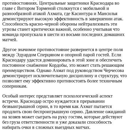
противостояниях. Центральные защитники Краснодара во
главе с Витором Торменой столкнутся с мобильной и
разнообразной атакой Ахмата, где Касинтура и Мансилья
демонстрируют высокую эффективность в завершении атак.
Способность красно-черной обороны нейтрализовать эти
угрозы станет критически важной, особенно учитывая что
команда пропускала в шести из восьми последних домашних
матчей.
Другое значимое противостояние развернется в центре поля
между Эдуардом Сперцяном и опорной парой гостей. Если
Краснодару удастся доминировать в этой зоне и обеспечить
постоянное снабжение Кордобы, это может стать решающим
преимуществом. Однако Ахмат под руководством Черчесова
демонстрирует исключительную дисциплину и структуру, что
позволяет ему эффективно противостоять более техничным
соперникам.
Особый интерес представляет психологический аспект
встречи. Краснодар остро нуждается в прерывании
безвыигрышной серии, в то время как Ахмат пытается
продлить свою беспроигрышную серию. Давление ожиданий
на хозяев может сыграть на руку гостям, которые действуют
без груза ответственности и уже доказали способность
набирать очки в сложных выездных матчах.