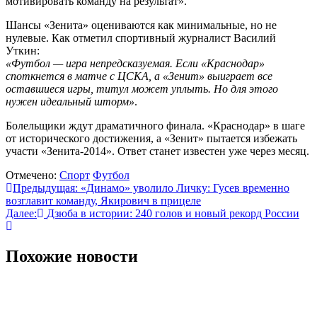
мотивировать команду на результат».
Шансы «Зенита» оцениваются как минимальные, но не
нулевые. Как отметил спортивный журналист Василий
Уткин:
«Футбол — игра непредсказуемая. Если «Краснодар»
споткнется в матче с ЦСКА, а «Зенит» выиграет все
оставшиеся игры, титул может уплыть. Но для этого
нужен идеальный шторм»
.
Болельщики ждут драматичного финала. «Краснодар» в шаге
от исторического достижения, а «Зенит» пытается избежать
участи «Зенита-2014». Ответ станет известен уже через месяц.
Отмечено:
Спорт
Футбол
Навигация
Предыдущая:
«Динамо» уволило Личку: Гусев временно
возглавит команду, Якирович в прицеле
по
Далее:
Дзюба в истории: 240 голов и новый рекорд России
записям
Похожие новости