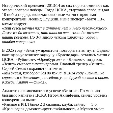
Исторический прецедент 2013/14 до сих пор вспоминают как
эталон волевой победы. Тогда ЦСКА, стартовав слабо, выдал
10 побед подряд, включая ключевые матчи с прямыми
конкурентами. Леонид Слуцкий, ныне эксперт «Матч ТВ»,
комментирует:
«Тот сезон научил нас: в футболе нет ничего невозможного.
Даже когда кажется, что шансов нет, команда может
найти резервы. Но для этого нужны характер, удача и
ошибки соперника»
.
В 2025 году «Зениту» предстоит повторить этот путь. Однако
календарь усложняет задачу: у «Краснодара» остались матчи с
ЦСКА, «Рубином», «Оренбургом» и «Динамо», тогда как
«Зенит» сыграет с аутсайдерами. Главный тренер «Зенита»
Сергей Семак сохраняет оптимизм:
«Мы знаем, как бороться до конца. В 2014 году «Зенит» не
справился с давлением, но сейчас у нас другой состав и опыт.
Каждый матч — финал»
.
Аналитики сомневаются в успехе «Зенита». По мнению
бывшего капитана ЦСКА Игоря Акинфеева, сейчас уровень
конкуренции выше:
«Раньше в РПЛ было 2-3 сильных клуба, сейчас — 5-6.
«Краснодар» демонстрирует стабильность, а Мусаев умеет