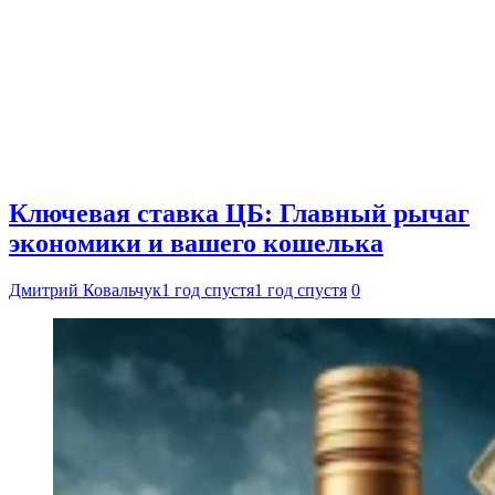
Ключевая ставка ЦБ: Главный рычаг
экономики и вашего кошелька
Дмитрий Ковальчук
1 год спустя
1 год спустя
0