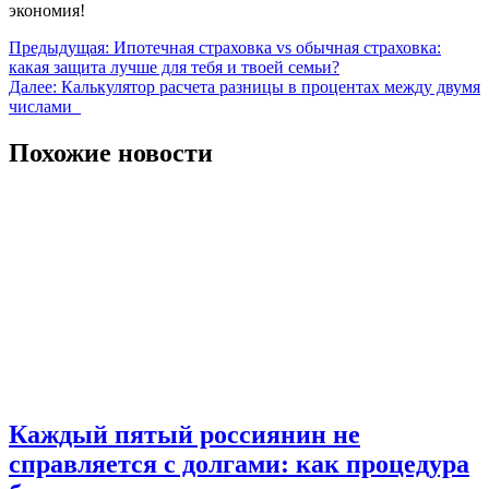
экономия!
Навигация
Предыдущая:
Ипотечная страховка vs обычная страховка:
какая защита лучше для тебя и твоей семьи?
по
Далее:
Калькулятор расчета разницы в процентах между двумя
записям
числами
Похожие новости
Каждый пятый россиянин не
справляется с долгами: как процедура