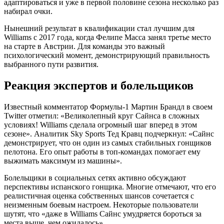
адаптироваться и уже в первой половине сезона несколько раз
набирал очки.
Нынешний результат в квалификации стал лучшим для
Williams с 2017 года, когда Фелипе Масса занял третье место
на старте в Австрии. Для команды это важный
психологический момент, демонстрирующий правильность
выбранного пути развития.
Реакция экспертов и болельщиков
Известный комментатор Формулы-1 Мартин Брандл в своем
Twitter отметил: «Великолепный круг Сайнса в сложных
условиях! Williams сделала огромный шаг вперед в этом
сезоне». Аналитик Sky Sports Тед Кравц подчеркнул: «Сайнс
демонстрирует, что он один из самых стабильных гонщиков
пелотона. Его опыт работы в топ-командах помогает ему
выжимать максимум из машины».
Болельщики в социальных сетях активно обсуждают
перспективы испанского гонщика. Многие отмечают, что его
реалистичная оценка собственных шансов сочетается с
неизменным боевым настроем. Некоторые пользователи
шутят, что «даже в Williams Сайнс умудряется бороться за
места выше, чем ожидалось».