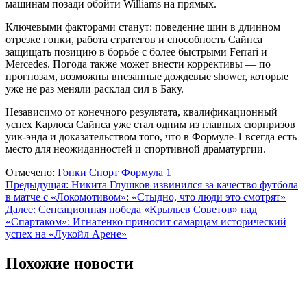
машинам позади обойти Williams на прямых.
Ключевыми факторами станут: поведение шин в длинном
отрезке гонки, работа стратегов и способность Сайнса
защищать позицию в борьбе с более быстрыми Ferrari и
Mercedes. Погода также может внести коррективы — по
прогнозам, возможны внезапные дождевые shower, которые
уже не раз меняли расклад сил в Баку.
Независимо от конечного результата, квалификационный
успех Карлоса Сайнса уже стал одним из главных сюрпризов
уик-энда и доказательством того, что в Формуле-1 всегда есть
место для неожиданностей и спортивной драматургии.
Отмечено:
Гонки
Спорт
Формула 1
Навигация
Предыдущая:
Никита Глушков извинился за качество футбола
в матче с «Локомотивом»: «Стыдно, что люди это смотрят»
по
Далее:
Сенсационная победа «Крыльев Советов» над
записям
«Спартаком»: Игнатенко приносит самарцам исторический
успех на «Лукойл Арене»
Похожие новости