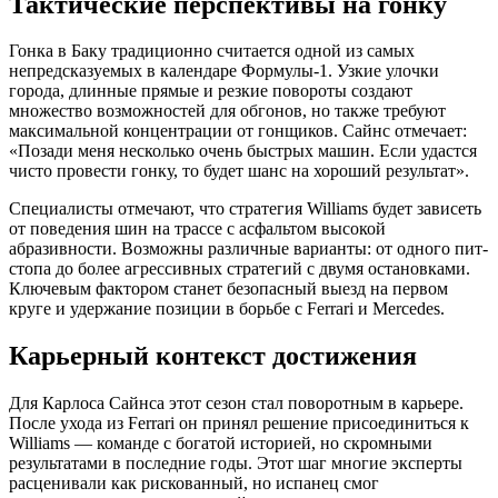
Тактические перспективы на гонку
Гонка в Баку традиционно считается одной из самых
непредсказуемых в календаре Формулы-1. Узкие улочки
города, длинные прямые и резкие повороты создают
множество возможностей для обгонов, но также требуют
максимальной концентрации от гонщиков. Сайнс отмечает:
«Позади меня несколько очень быстрых машин. Если удастся
чисто провести гонку, то будет шанс на хороший результат».
Специалисты отмечают, что стратегия Williams будет зависеть
от поведения шин на трассе с асфальтом высокой
абразивности. Возможны различные варианты: от одного пит-
стопа до более агрессивных стратегий с двумя остановками.
Ключевым фактором станет безопасный выезд на первом
круге и удержание позиции в борьбе с Ferrari и Mercedes.
Карьерный контекст достижения
Для Карлоса Сайнса этот сезон стал поворотным в карьере.
После ухода из Ferrari он принял решение присоединиться к
Williams — команде с богатой историей, но скромными
результатами в последние годы. Этот шаг многие эксперты
расценивали как рискованный, но испанец смог