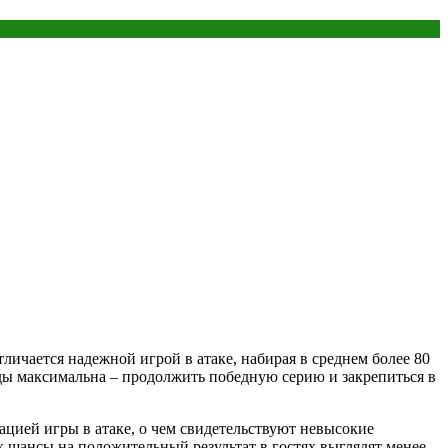
тличается надежной игрой в атаке, набирая в среднем более 80
ды максимальна – продолжить победную серию и закрепиться в
цией игры в атаке, о чем свидетельствуют невысокие
х шансы на положительный результат в гостях выглядят менее