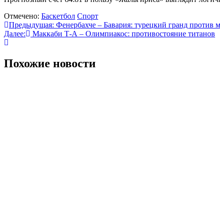
Отмечено:
Баскетбол
Спорт
Навигация
Предыдущая:
Фенербахче – Бавария: турецкий гранд против
Далее:
Маккаби Т-А – Олимпиакос: противостояние титанов
по
записям
Похожие новости