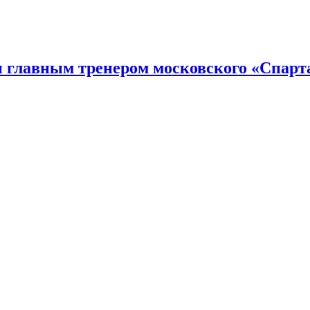
н главным тренером московского «Спарт