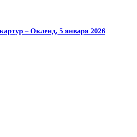
артур – Окленд, 5 января 2026