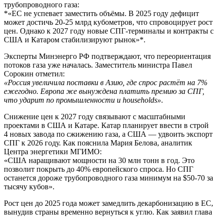
трубопроводного газа:
*«ЕС не успевает заместить объёмы. В 2025 году дефицит
может достичь 20-25 млрд кубометров, что спровоцирует рост
цен. Однако к 2027 году новые СПГ-терминалы и контракты с
США и Катаром стабилизируют рынок»*.
Эксперты Минэнерго РФ подтверждают, что переориентация
потоков газа уже началась. Заместитель министра Павел
Сорокин отметил:
«Россия увеличила поставки в Азию, где спрос растёт на 7%
ежегодно. Европа же вынуждена платить премию за СПГ,
что ударит по промышленности и households»
.
Снижение цен к 2027 году связывают с масштабными
проектами в США и Катаре. Катар планирует ввести в строй
4 новых завода по сжижению газа, а США — удвоить экспорт
СПГ к 2026 году. Как пояснила Мария Белова, аналитик
Центра энергетики МГИМО:
«США наращивают мощности на 30 млн тонн в год. Это
позволит покрыть до 40% европейского спроса. Но СПГ
останется дороже трубопроводного газа минимум на $50-70 за
тысячу кубов».
Рост цен до 2025 года может замедлить декарбонизацию в ЕС,
вынудив страны временно вернуться к углю. Как заявил глава