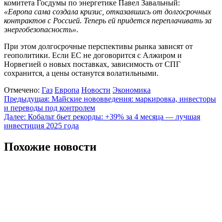
комитета Госдумы по энергетике Павел Завальный:
«Европа сама создала кризис, отказавшись от долгосрочных
контрактов с Россией. Теперь ей придется переплачивать за
энергобезопасность»
.
При этом долгосрочные перспективы рынка зависят от
геополитики. Если ЕС не договорится с Алжиром и
Норвегией о новых поставках, зависимость от СПГ
сохранится, а цены останутся волатильными.
Отмечено:
Газ
Европа
Новости
Экономика
Навигация
Предыдущая:
Майские нововведения: маркировка, инвесторы
и переводы под контролем
по
Далее:
Кобальт бьет рекорды: +39% за 4 месяца — лучшая
записям
инвестиция 2025 года
Похожие новости