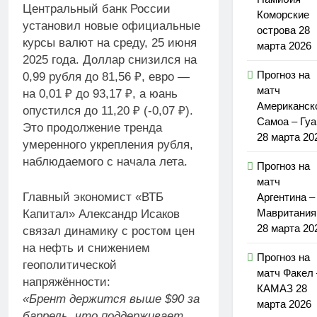
Центральный банк России
Коморские
установил новые официальные
острова 28
курсы валют на среду, 25 июня
марта 2026
2025 года. Доллар снизился на
Прогноз на
0,99 рубля до 81,56 ₽, евро —
матч
на 0,01 ₽ до 93,17 ₽, а юань
Американск
опустился до 11,20 ₽ (-0,07 ₽).
Самоа – Гу
Это продолжение тренда
28 марта 20
умеренного укрепления рубля,
наблюдаемого с начала лета.
Прогноз на
матч
Главный экономист «ВТБ
Аргентина –
Мавритания
Капитал» Александр Исаков
28 марта 20
связал динамику с ростом цен
на нефть и снижением
Прогноз на
геополитической
матч Факел 
напряжённости:
КАМАЗ 28
«Брент держится выше $90 за
марта 2026
баррель, что поддерживает