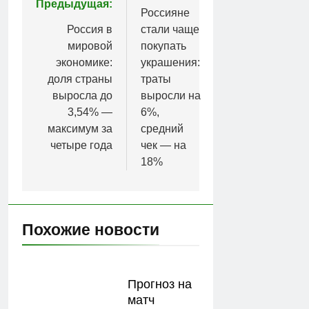
Предыдущая:
по
Россияне
Россия в
стали чаще
записям
мировой
покупать
экономике:
украшения:
доля страны
траты
выросла до
выросли на
3,54% —
6%,
максимум за
средний
четыре года
чек — на
18%
Похожие новости
Прогноз на
матч