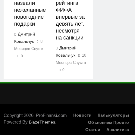
назвали
рейтинга
нежеланные
ФИФА
новогодние
впервые за
подарки
девять лет,
несмотря
Дмитрий
на санкции
Ковальчук
8
Дмитрий
Месяцев Спустя
Ковальчук
10
0
Месяцев Спустя
0
Copyright 2026. ProFinansi.com
Новости
Калькуляторы
Powered By
.
BlazeThemes
Объясняем Просто
Статьи
Аналитика