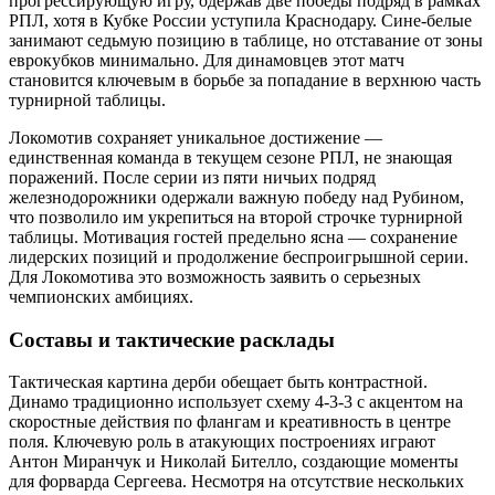
прогрессирующую игру, одержав две победы подряд в рамках
РПЛ, хотя в Кубке России уступила Краснодару. Сине-белые
занимают седьмую позицию в таблице, но отставание от зоны
еврокубков минимально. Для динамовцев этот матч
становится ключевым в борьбе за попадание в верхнюю часть
турнирной таблицы.
Локомотив сохраняет уникальное достижение —
единственная команда в текущем сезоне РПЛ, не знающая
поражений. После серии из пяти ничьих подряд
железнодорожники одержали важную победу над Рубином,
что позволило им укрепиться на второй строчке турнирной
таблицы. Мотивация гостей предельно ясна — сохранение
лидерских позиций и продолжение беспроигрышной серии.
Для Локомотива это возможность заявить о серьезных
чемпионских амбициях.
Составы и тактические расклады
Тактическая картина дерби обещает быть контрастной.
Динамо традиционно использует схему 4-3-3 с акцентом на
скоростные действия по флангам и креативность в центре
поля. Ключевую роль в атакующих построениях играют
Антон Миранчук и Николай Бителло, создающие моменты
для форварда Сергеева. Несмотря на отсутствие нескольких