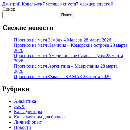
Дмитрий Ковальчук
7 месяцев спустя
7 месяцев спустя
0
Поиск
Поиск
Свежие новости
Прогноз на матч Замбия – Малави 28 марта 2026
Прогноз на матч Намибия – Коморские острова 28 марта
2026
Прогноз на матч Американское Самоа – Гуам 28 марта
2026
Прогноз на матч Аргентина – Мавритания 28 марта
2026
Прогноз на матч Факел – КАМАЗ 28 марта 2026
Рубрики
Аналитика
ЖКХ
Калькуляторы
Калькуляторы для бизнеса
Личный опыт
Новости