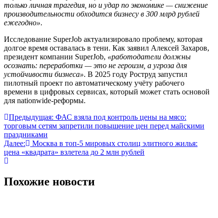
только личная трагедия, но и удар по экономике — снижение
производительности обходится бизнесу в 300 млрд рублей
ежегодно»
.
Исследование SuperJob актуализировало проблему, которая
долгое время оставалась в тени. Как заявил Алексей Захаров,
президент компании SuperJob,
«работодатели должны
осознать: переработки — это не героизм, а угроза для
устойчивости бизнеса»
. В 2025 году Роструд запустил
пилотный проект по автоматическому учёту рабочего
времени в цифровых сервисах, который может стать основой
для nationwide-реформы.
Навигация
Предыдущая:
ФАС взяла под контроль цены на мясо:
торговым сетям запретили повышение цен перед майскими
по
праздниками
записям
Далее:
Москва в топ-5 мировых столиц элитного жилья:
цена «квадрата» взлетела до 2 млн рублей
Похожие новости