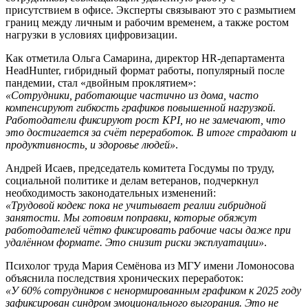
присутствием в офисе. Эксперты связывают это с размытием
границ между личным и рабочим временем, а также ростом
нагрузки в условиях цифровизации.
Как отметила Ольга Самарина, директор HR-департамента
HeadHunter, гибридный формат работы, популярный после
пандемии, стал «двойным проклятием»:
«Сотрудники, работающие частично из дома, часто
компенсируют гибкость графиков повышенной нагрузкой.
Работодатели фиксируют рост KPI, но не замечают, что
это достигается за счёт переработок. В итоге страдают и
продуктивность, и здоровье людей»
.
Андрей Исаев, председатель комитета Госдумы по труду,
социальной политике и делам ветеранов, подчеркнул
необходимость законодательных изменений:
«Трудовой кодекс пока не учитывает реалии гибридной
занятости. Мы готовим поправки, которые обяжут
работодателей чётко фиксировать рабочие часы даже при
удалённом формате. Это снизит риски эксплуатации»
.
Психолог труда Мария Семёнова из МГУ имени Ломоносова
объяснила последствия хронических переработок:
«У 60% сотрудников с ненормированным графиком к 2025 году
зафиксирован синдром эмоционального выгорания. Это не