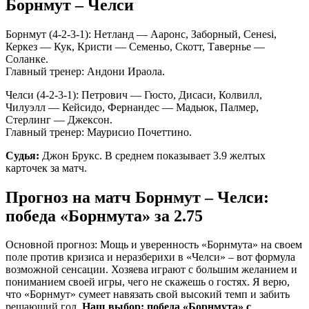
Борнмут – Челси
Борнмут (4-2-3-1): Нетланд — Ааронс, Заборный, Сенesi,
Керкез — Кук, Кристи — Семеньо, Скотт, Тавернье —
Соланке.
Главный тренер: Андони Ираола.
Челси (4-2-3-1): Петрович — Гюсто, Дисаси, Колвилл,
Чилуэлл — Кейсидо, Фернандес — Мадьюк, Палмер,
Стерлинг — Джексон.
Главный тренер: Маурисио Почеттино.
Судья:
Джон Брукс. В среднем показывает 3.9 желтых
карточек за матч.
Прогноз на матч Борнмут – Челси:
победа «Борнмута» за 2.75
Основной прогноз: Мощь и уверенность «Борнмута» на своем
поле против кризиса и неразберихи в «Челси» – вот формула
возможной сенсации. Хозяева играют с большим желанием и
пониманием своей игры, чего не скажешь о гостях. Я верю,
что «Борнмут» сумеет навязать свой высокий темп и забить
решающий гол.
Наш выбор: победа «Борнмута» с