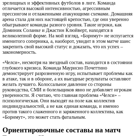
зрелищных и эффективных футболов в лиге. Команда
отличается высокой интенсивностью, агрессивным
прессингом и отлаженными атакующими схемами. Домашняя
арена стала для них настоящей крепостью, где они уверенно
обыгрывают команды разного уровня. Такие игроки, как
Доминик Соланке и Джастин Клюйверт, находятся в
великолепной форме. На мой взгляд, «Борнмут» не испугается
именитого соперника, а, наоборот, увидит в этом матче шанс
закрепить свой высокий статус и доказать, что их успех –
закономерность.
«Челси», несмотря на звездный состав, находится в состоянии
глубокого кризиса. Команда Маурисио Почеттино
демонстрирует разрозненную игру, испытывает проблемы как
в атаке, так и в обороне, а их выездные результаты оставляют
желать лучшего. Колоссальное давление со стороны
руководства, СМИ и болельщиков явно не добавляет игрокам
уверенности. Я считаю, что главная проблема «Челси» –
психологическая. Они выходят на поле как коллектив
индивидуальностей, а не как единая команда, и именно
против такого слаженного и заряженного коллектива, как
«Борнмут», это может стать фатальным.
Ориентировочные составы на матч