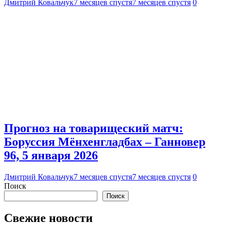
Дмитрий Ковальчук
7 месяцев спустя
7 месяцев спустя
0
Прогноз на товарищеский матч:
Боруссия Мёнхенгладбах – Ганновер
96, 5 января 2026
Дмитрий Ковальчук
7 месяцев спустя
7 месяцев спустя
0
Поиск
Поиск
Свежие новости