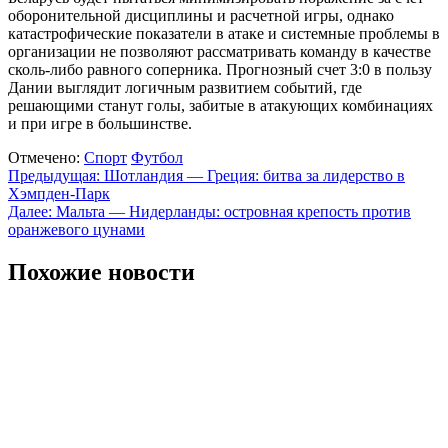
оборонительной дисциплины и расчетной игры, однако
катастрофические показатели в атаке и системные проблемы в
организации не позволяют рассматривать команду в качестве
сколь-либо равного соперника. Прогнозный счет 3:0 в пользу
Дании выглядит логичным развитием событий, где
решающими станут голы, забитые в атакующих комбинациях
и при игре в большинстве.
Отмечено:
Спорт
Футбол
Навигация
Предыдущая:
Шотландия — Греция: битва за лидерство в
Хэмпден-Парк
по
Далее:
Мальта — Нидерланды: островная крепость против
записям
оранжевого цунами
Похожие новости