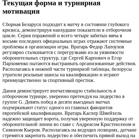
Текущая форма и турнирная
мотивация
Сборная Беларуси подходит к матчу в состоянии глубокого
кризиса, демонстрируя наихудшие показатели в отборочном
цикле. Серия поражений и всего четыре забитых мяча в
восьми последних официальных играх отражают системные
проблемы в организации игры. Вратарь Федор Лапоухов
регулярно сталкивается с перегрузками из-за уязвимости
оборонительных структур, где Сергей Карпович и Егор
Пархоменко пытаются выстраивать организованные действия.
Располагаясь в нижней части турнирной таблицы, белорусы
утратили реальные шансы на квалификацию и играют
преимущественно за спортивный престиж.
Дания демонстрирует впечатляющую стабильность в
отборочном турнире, уверенно претендуя на лидерство в
группе G. Девять побед в десяти выездных матчах
подчеркивают статус одного из главных фаворитов
европейской квалификации. Вратарь Каспер Шмейхель
надежно защищает ворота, получая уверенную поддержку от
оборонительной линии во главе с Андреасом Кристенсеном и
Симоном Кьером. Располагаясь на ведущих позициях, датчане
стремятся закрепить лидерство и обеспечить прямой выход на