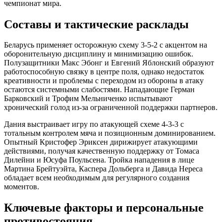
чемпионат мира.
Составы и тактические расклады
Беларусь применяет осторожную схему 3-5-2 с акцентом на
оборонительную дисциплину и минимизацию ошибок.
Полузащитники Макс Эбонг и Евгений Яблонский образуют
работоспособную связку в центре поля, однако недостаток
креативности и проблемы с переходом из обороны в атаку
остаются системными слабостями. Нападающие Герман
Барковский и Трофим Мельниченко испытывают
хронический голод из-за ограниченной поддержки партнеров.
Дания выстраивает игру по атакующей схеме 4-3-3 с
тотальным контролем мяча и позиционным доминированием.
Опытный Кристофер Эриксен дирижирует атакующими
действиями, получая качественную поддержку от Томаса
Дилейни и Юсуфа Поульсена. Тройка нападения в лице
Мартина Брейтуэйта, Каспера Дольберга и Давида Нереса
обладает всем необходимым для регулярного создания
моментов.
Ключевые факторы и персональные
противостояния