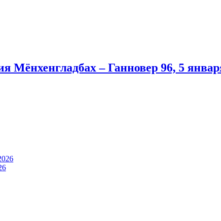
я Мёнхенгладбах – Ганновер 96, 5 январ
2026
26