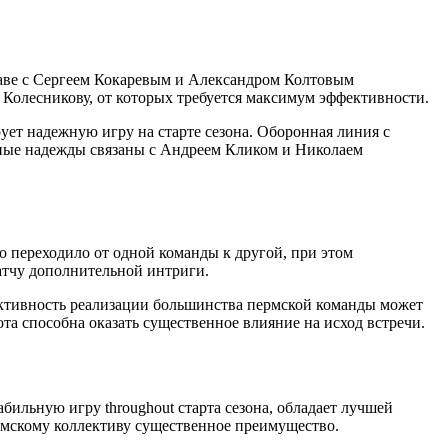
аве с Сергеем Кокаревым и Александром Колтовым
 Колесникову, от которых требуется максимум эффективности.
ет надежную игру на старте сезона. Оборонная линия с
ные надежды связаны с Андреем Кликом и Николаем
 переходило от одной команды к другой, при этом
атчу дополнительной интриги.
ктивность реализации большинства пермской команды может
а способна оказать существенное влияние на исход встречи.
ильную игру throughout старта сезона, обладает лучшей
ермскому коллективу существенное преимущество.