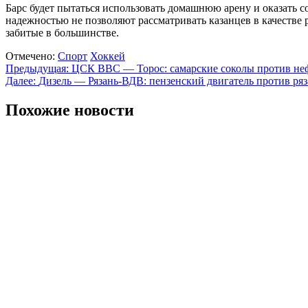
Барс будет пытаться использовать домашнюю арену и оказать с
надежностью не позволяют рассматривать казанцев в качестве
забитые в большинстве.
Отмечено:
Спорт
Хоккей
Навигация
Предыдущая:
ЦСК ВВС — Торос: самарские соколы против не
Далее:
Дизель — Рязань-ВДВ: пензенский двигатель против ря
по
записям
Похожие новости