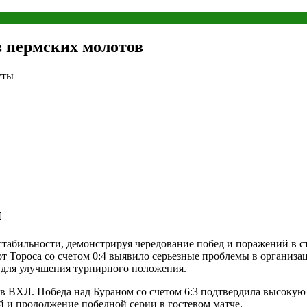
в пермских молотов
уты
я
стабильности, демонстрируя чередование побед и поражений в ст
от Тороса со счетом 0:4 выявило серьезные проблемы в организа
 для улучшения турнирного положения.
в ВХЛ. Победа над Бураном со счетом 6:3 подтвердила высокую 
й и продолжение победной серии в гостевом матче.