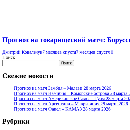
Прогноз на товарищеский матч: Борусси
Дмитрий Ковальчук
7 месяцев спустя
7 месяцев спустя
0
Поиск
Поиск
Свежие новости
Прогноз на матч Замбия – Малави 28 марта 2026
Прогноз на матч Намибия – Коморские острова 28 марта 
Прогноз на матч Американское Самоа – Гуам 28 марта 20
Прогноз на матч Аргентина – Мавритания 28 марта 2026
Прогноз на матч Факел – КАМАЗ 28 марта 2026
Рубрики