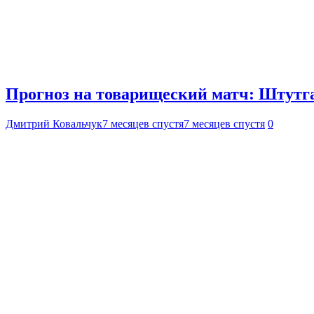
Прогноз на товарищеский матч: Штутга
Дмитрий Ковальчук
7 месяцев спустя
7 месяцев спустя
0