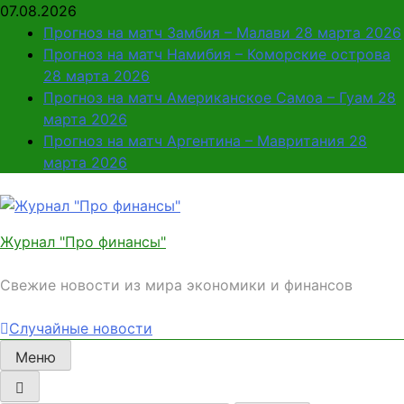
Перейти
07.08.2026
к
Прогноз на матч Замбия – Малави 28 марта 2026
содержимому
Прогноз на матч Намибия – Коморские острова
28 марта 2026
Прогноз на матч Американское Самоа – Гуам 28
марта 2026
Прогноз на матч Аргентина – Мавритания 28
марта 2026
Журнал "Про финансы"
Свежие новости из мира экономики и финансов
Случайные новости
Меню