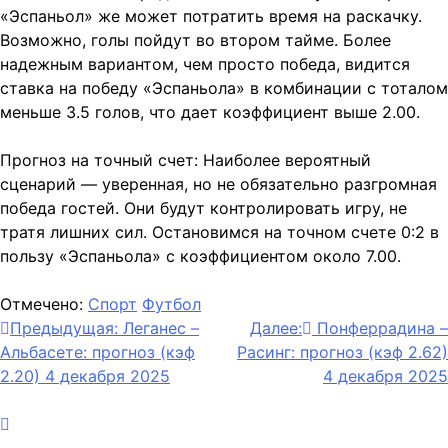
«Эспаньол» же может потратить время на раскачку.
Возможно, голы пойдут во втором тайме. Более
надежным вариантом, чем просто победа, видится
ставка на победу «Эспаньола» в комбинации с тоталом
меньше 3.5 голов, что дает коэффициент выше 2.00.
Прогноз на точный счет: Наиболее вероятный
сценарий — уверенная, но не обязательно разгромная
победа гостей. Они будут контролировать игру, не
тратя лишних сил. Остановимся на точном счете 0:2 в
пользу «Эспаньола» с коэффициентом около 7.00.
Отмечено:
Спорт
Футбол
Навигация
Предыдущая:
Леганес –
Далее:
Понферрадина –
Альбасете: прогноз (кэф
Расинг: прогноз (кэф 2.62)
по
2.20) 4 декабря 2025
4 декабря 2025
записям