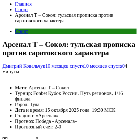
Главная
Спорт
Арсенал Т – Сокол: тульская прописка против
саратовского характера
Спорт
Арсенал Т – Сокол: тульская прописка
против саратовского характера
Дмитрий Ковальчук
10 месяцев спустя
10 месяцев спустя
0
4
минуты
Матч: Арсенал Т – Сокол
Турнир: Fonbet Кубок России. Путь регионов, 1/16
финала
Город: Тула
Дата и время: 15 октября 2025 года, 19:30 МСК
Стадион: «Арсенал»
Прогноз: Победа «Арсенала»
Прогнозный счет: 2-0