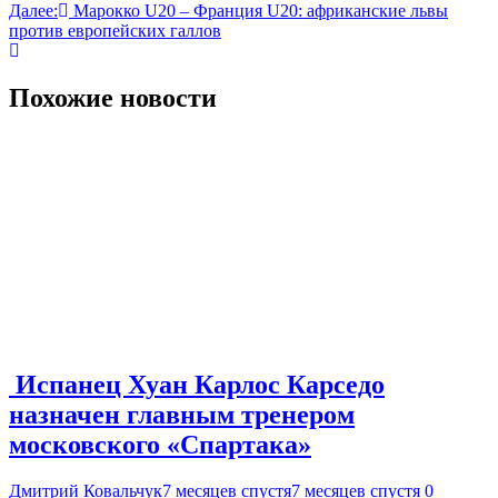
по
Далее:
Марокко U20 – Франция U20: африканские львы
записям
против европейских галлов
Похожие новости
Испанец Хуан Карлос Карседо
назначен главным тренером
московского «Спартака»
Дмитрий Ковальчук
7 месяцев спустя
7 месяцев спустя
0