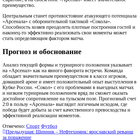
преимущество
.
Центральным станет противостояние атакующего потенциала
«Арсенала» с оборонительной тактикой «Сокола».
Способность хозяев преодолеть плотные построения гостей и
наконец-то эффективно реализовать свои моменты может
стать определяющим фактором матча.
Прогноз и обоснование
Анализ текущей формы и турнирного положения указывает
на «Арсенал» как на явного фаворита встречи. Команда
обладает значительным преимуществом в классе игроков,
домашней арене и имеет положительный опыт выступления в
Кубке России. «Сокол» с его проблемами в выездных матчах
и низким турнирным положением вряд ли сможет оказать
достойное сопротивление на тульском поле. Прогнозный счет
2:0 в пользу «Арсенала» выглядит логичным исходом, где
победа будет добыта за счет качественного превосходства и
эффективной реализации моментов
.
Отмечено:
Спорт
Футбол
Навигация
Предыдущая:
Шинник – Нефтехимик: ярославский реванш
за поражение