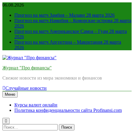
Перейти
06.08.2026
к
Прогноз на матч Замбия – Малави 28 марта 2026
содержимому
Прогноз на матч Намибия – Коморские острова 28 марта
2026
Прогноз на матч Американское Самоа – Гуам 28 марта
2026
Прогноз на матч Аргентина – Мавритания 28 марта
2026
Журнал "Про финансы"
Свежие новости из мира экономики и финансов
Случайные новости
Меню
Курсы валют онлайн
Политика конфиденциальности сайта Profinansi.com
Найти: