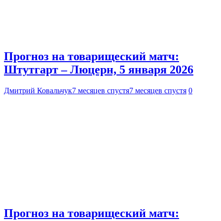
Прогноз на товарищеский матч:
Штутгарт – Люцерн, 5 января 2026
Дмитрий Ковальчук
7 месяцев спустя
7 месяцев спустя
0
Прогноз на товарищеский матч: