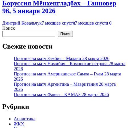
Боруссия Мёнхенгладбах – Ганновер
96, 5 января 2026
Дмитрий Ковальчук
7 месяцев спустя
7 месяцев спустя
0
Поиск
Поиск
Свежие новости
Прогноз на матч Замбия – Малави 28 марта 2026
Прогноз на матч Намибия – Коморские острова 28 марта
2026
Прогноз на матч Американское Самоа – Гуам 28 марта
2026
Прогноз на матч Аргентина – Мавритания 28 марта
2026
Прогноз на матч Факел – КАМАЗ 28 марта 2026
Рубрики
Аналитика
ЖКХ