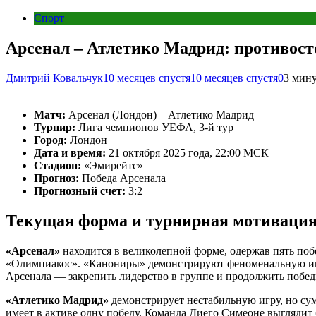
Спорт
Арсенал – Атлетико Мадрид: противос
Дмитрий Ковальчук
10 месяцев спустя
10 месяцев спустя
0
3 мин
Матч:
Арсенал (Лондон) – Атлетико Мадрид
Турнир:
Лига чемпионов УЕФА, 3-й тур
Город:
Лондон
Дата и время:
21 октября 2025 года, 22:00 МСК
Стадион:
«Эмирейтс»
Прогноз:
Победа Арсенала
Прогнозный счет:
3:2
Текущая форма и турнирная мотиваци
«Арсенал»
находится в великолепной форме, одержав пять поб
«Олимпиакос». «Канониры» демонстрируют феноменальную игру
Арсенала — закрепить лидерство в группе и продолжить побед
«Атлетико Мадрид»
демонстрирует нестабильную игру, но сум
имеет в активе одну победу. Команда Диего Симеоне выглядит