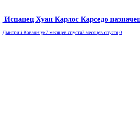
Испанец Хуан Карлос Карседо назначе
Дмитрий Ковальчук
7 месяцев спустя
7 месяцев спустя
0