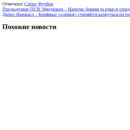
Отмечено:
Спорт
Футбол
Навигация
Предыдущая:
ПСВ Эйндховен – Наполи: борьба за очки в сере
Далее:
Ньюкасл – Бенфика: «сороки» стремятся вернуться на п
по
записям
Похожие новости