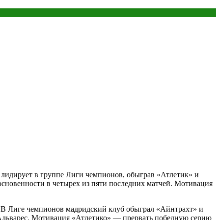
о лидирует в группе Лиги чемпионов, обыграв «Атлетик» и
сновенности в четырех из пяти последних матчей. Мотивация
а. В Лиге чемпионов мадридский клуб обыграл «Айнтрахт» и
н Альварес. Мотивация «Атлетико» — прервать победную серию