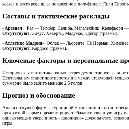
хозяев и взять реванш за поражение в полуфинале Лиги Европы
Составы и тактические расклады
«Арсенал»
: Рая — Тимбер, Салиба, Магальяйнш, Калафьори —
Отсутствуют:
Жезус, Хевертц, Мадуэке, Эдегор (травмы).
«Атлетико Мадрид»
: Облак — Льоренте, Ле Норман, Хименес,
Отсутствуют:
Кардосо (травма).
Ключевые факторы и персональные пр
Историческая статистика очных встреч демонстрирует равное с
Центральным станет противостояние между атакующей мощью 
суммарно было забито меньше 2,5 голов.
Прогноз и обоснование
Анализ текущей формы, турнирной мотивации и статистически
прекрасной форме и демонстрирует сбалансированную игру на вс
однако мощь и уверенность «канониров» должны стать решающ
игры.