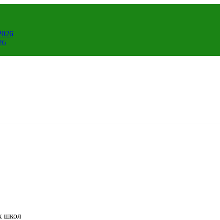
2026
26
х школ