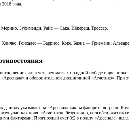
 2018 года.
 Мерино, Зубименди, Райс — Сака, Йёкереш, Троссар.
 Ханчко, Гонсалес — Барриос, Коке, Баэна — Гризманн, Альваре
отивостояния
оотношение сил: в четырех матчах по одной победе и две ничьи.
«Арсенала» и оборонительной дисциплиной «Атлетико». При эт
х данных указывает на «Арсенал» как на фаворита встречи. Ком
ех участках поля. «Атлетико», безусловно, способен оказать сер
ими факторами. Прогнозный счет 3:2 в пользу «Арсенала» выгл