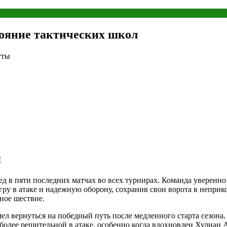
тояние тактических школ
уты
я
ед в пяти последних матчах во всех турнирах. Команда уверенн
 в атаке и надежную оборону, сохранив свои ворота в неприко
ное шествие.
ел вернуться на победный путь после медленного старта сезон
 более решительной в атаке, особенно когда вдохновлен Хулиа