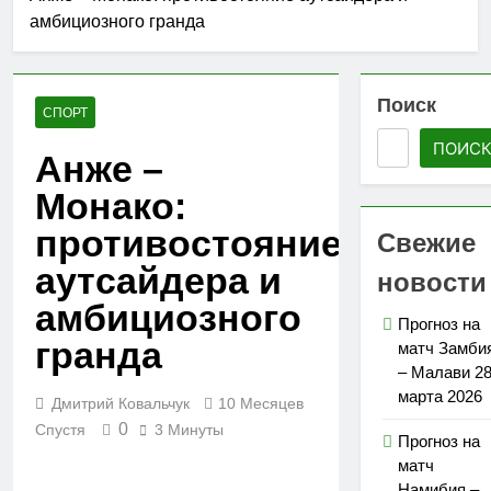
амбициозного гранда
Поиск
СПОРТ
ПОИС
Анже –
Монако:
противостояние
Свежие
аутсайдера и
новости
амбициозного
Прогноз на
гранда
матч Замби
– Малави 2
марта 2026
Дмитрий Ковальчук
10 Месяцев
0
Спустя
3 Минуты
Прогноз на
матч
Намибия –