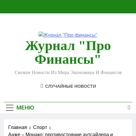
Перейти
к
содержимому
Журнал "Про
Финансы"
Свежие Новости Из Мира Экономики И Финансов
СЛУЧАЙНЫЕ НОВОСТИ
МЕНЮ
Главная
Спорт
Анже – Монако: противостояние аутсайдера и