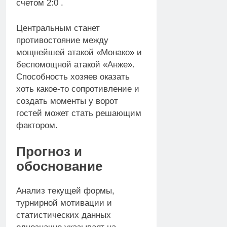
счетом 2:0
.
Центральным станет
противостояние между
мощнейшей атакой «Монако» и
беспомощной атакой «Анже».
Способность хозяев оказать
хоть какое-то сопротивление и
создать моменты у ворот
гостей может стать решающим
фактором.
Прогноз и
обоснование
Анализ текущей формы,
турнирной мотивации и
статистических данных