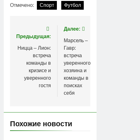
Отмечено:
Спорт
Футбол
Навигация
Далее:
Предыдущая:
по
Марсель –
Ницца – Лион:
Гавр:
записям
встреча
встреча
команды в
уверенного
кризисе и
хозяина и
уверенного
команды в
гостя
поисках
себя
Похожие новости