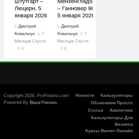
Штутгарт –
Мёнхенгладбах
Люцерн, 5
– Ганновер 96,
января 2026
5 января 2026
Дмитрий
Дмитрий
Ковальчук
Ковальчук
7
7
Месяцев Спустя
Месяцев Спустя
0
0
Copyright 2026. ProFinansi.com
Новости
Калькуляторы
Powered By
.
BlazeThemes
Объясняем Просто
Статьи
Аналитика
Калькуляторы Для
Бизнеса
Курсы Валют Онлайн