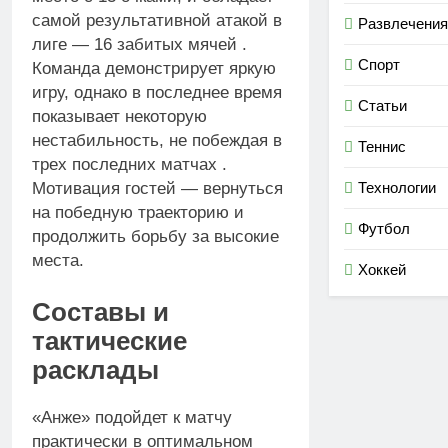
самой результативной атакой в
Развлечения
лиге — 16 забитых мячей
.
Спорт
Команда демонстрирует яркую
игру, однако в последнее время
Статьи
показывает некоторую
нестабильность, не побеждая в
Теннис
трех последних матчах
.
Мотивация гостей — вернуться
Технологии
на победную траекторию и
Футбол
продолжить борьбу за высокие
места.
Хоккей
Составы и
тактические
расклады
«Анже» подойдет к матчу
практически в оптимальном