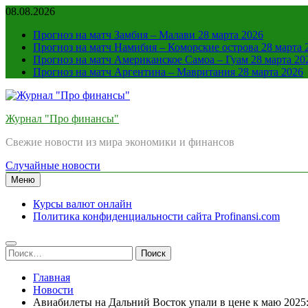
Перейти
08.08.2026
к
Прогноз на матч Замбия – Малави 28 марта 2026
содержимому
Прогноз на матч Намибия – Коморские острова 28 марта 
Прогноз на матч Американское Самоа – Гуам 28 марта 20
Прогноз на матч Аргентина – Мавритания 28 марта 2026
Журнал "Про финансы"
Свежие новости из мира экономики и финансов
Случайные новости
Меню
Курсы валют онлайн
Политика конфиденциальности сайта Profinansi.com
Найти:
Главная
Новости
Авиабилеты на Дальний Восток упали в цене к маю 2025