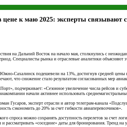
 цене к маю 2025: эксперты связывают 
ствия на Дальний Восток на начало мая, столкнулись с неожида
период. Специалисты рынка и отраслевые аналитики объясняют 
 Южно-Сахалинск подешевели на 13%, достигнув средней цены в
ечают, что снижение стало результатом согласованных мер авиа
аПорт», подчеркивает: «Сезонное увеличение числа рейсов и су
авиакомпании начали активнее использовать среднемагистральн
ман Гусаров, эксперт отрасли и автор телеграм-канала «Подслу
жность сэкономить до 20% за счет гибкости авиаперевозчиков».
кого спроса можно сохранять доступность перелетов за счет л
и рассматривать «соседние» даты для бронирования. Тренд на уд