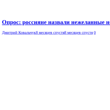
Опрос: россияне назвали нежеланные н
Дмитрий Ковальчук
8 месяцев спустя
8 месяцев спустя
0