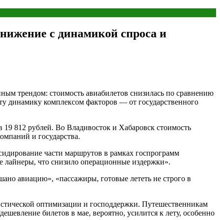
снижение с динамикой спроса и
нным трендом: стоимость авиабилетов снизилась по сравнению
эту динамику комплексом факторов — от государственного
 19 812 рублей. Во Владивосток и Хабаровск стоимость
компаний и государства.
бсидирование части маршрутов в рамках госпрограмм
ые лайнеры, что снизило операционные издержки».
шано авиацию», «пассажиры, готовые лететь не строго в
огистической оптимизации и господдержки. Путешественникам
ешевление билетов в мае, вероятно, усилится к лету, особенно