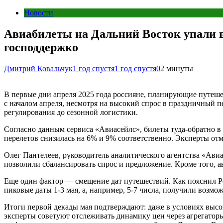
Новости
Авиабилеты на Дальний Восток упали в
господдержко
Дмитрий Ковальчук
1 год спустя
1 год спустя
0
2 минуты
В первые дни апреля 2025 года россияне, планирующие путеше
с началом апреля, несмотря на высокий спрос в праздничный 
регулирования до сезонной логистики.
Согласно данным сервиса «Авиасейлс», билеты туда-обратно в
перелетов снизилась на 6% и 9% соответственно. Эксперты отм
Олег Пантелеев, руководитель аналитического агентства «Ави
позволили сбалансировать спрос и предложение. Кроме того, 
Еще один фактор — смещение дат путешествий. Как пояснил Ро
пиковые даты 1-3 мая, а, например, 5-7 числа, получили возмо
Итоги первой декады мая подтверждают: даже в условиях высо
эксперты советуют отслеживать динамику цен через агрегаторы 