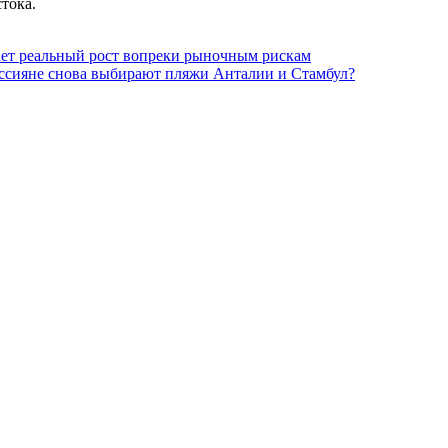
тока.
ет реальный рост вопреки рыночным рискам
оссияне снова выбирают пляжи Анталии и Стамбул?